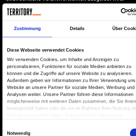
Es ist jedoch nicht auszuschließen, dass die Inhalte
im Nachhinein von den jeweiligen Anbietern
verändert werden. TERRITORY überprüft die
Inhalte, auf die sie in ihrem Angebot verweist, nicht
Zustimmung
Details
Über Cook
ständig auf Veränderungen, die eine
Verantwortlichkeit neu begründen könnten. Sollten
Diese Webseite verwendet Cookies
Sie der Ansicht sein, dass die verlinkten externen
Seiten gegen geltendes Recht verstoßen oder
Wir verwenden Cookies, um Inhalte und Anzeigen zu
personalisieren, Funktionen für soziale Medien anbieten zu
sonst unangemessene Inhalte haben, so teilen Sie
können und die Zugriffe auf unsere Website zu analysieren.
uns dies bitte mit.
Außerdem geben wir Informationen zu Ihrer Verwendung uns
Website an unsere Partner für soziale Medien, Werbung und
Urheberrecht und andere Schutzrechte
Analysen weiter. Unsere Partner führen diese Informationen
möglicherweise mit weiteren Daten zusammen, die Sie ihne
bereitgestellt haben oder die sie im Rahmen Ihrer Nutzung d
Copyright 2026: TERRITORY GmbH, TERRITORY
Dienste gesammelt haben.
Datenschutz
|
Impressum
Influence GmbH und TERRITORY MEDIA GmbH.
Alle Rechte vorbehalten. Alle Inhalte (Texte, Bilder,
Einwilligungsauswahl
Grafiken, Ton-, Video- und Animationsdateien sowie
Notwendig