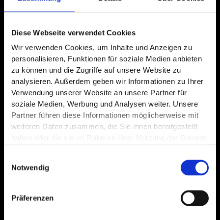
F
L
I
A
a
i
n
G
Diese Webseite verwendet Cookies
c
n
s
B
Wir verwenden Cookies, um Inhalte und Anzeigen zu
e
k
t
personalisieren, Funktionen für soziale Medien anbieten
&
b
e
a
zu können und die Zugriffe auf unsere Website zu
A
analysieren. Außerdem geben wir Informationen zu Ihrer
o
d
g
Verwendung unserer Website an unsere Partner für
E
o
i
r
soziale Medien, Werbung und Analysen weiter. Unsere
B
k
n
a
Partner führen diese Informationen möglicherweise mit
weiteren Daten zusammen, die Sie ihnen bereitgestellt
I
-
-
m
haben oder die sie im Rahmen Ihrer Nutzung der Dienste
f
i
m
gesammelt haben.
Datenschutz
|
Impressum
Einwilligungsauswahl
n
p
Notwendig
r
e
Präferenzen
s