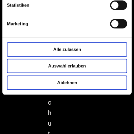
Statistiken
s
u
Marketing
m
D
a
Alle zulassen
t
Auswahl erlauben
e
n
Ablehnen
s
c
h
u
t