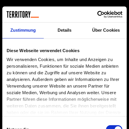
Zum
Suchen
Inhalt
nach:
springen
Allgemein
Zustimmung
Details
Über Cookies
Diese Webseite verwendet Cookies
Wir verwenden Cookies, um Inhalte und Anzeigen zu
Das Gesuchte konnte leider nicht gefunden werden.
personalisieren, Funktionen für soziale Medien anbieten
Vielleicht hilft die Suchfunktion.
zu können und die Zugriffe auf unsere Website zu
analysieren. Außerdem geben wir Informationen zu Ihrer
Verwendung unserer Website an unsere Partner für
soziale Medien, Werbung und Analysen weiter. Unsere
Partner führen diese Informationen möglicherweise mit
weiteren Daten zusammen, die Sie ihnen bereitgestellt
haben oder die sie im Rahmen Ihrer Nutzung der Dienste
gesammelt haben.
Datenschutz
|
Impressum
Einwilligungsauswahl